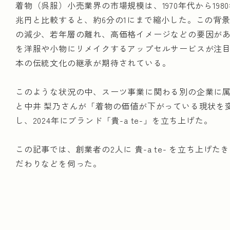
着物（呉服）小売業界の市場規模は、1970年代から1980
兆円と比較すると、約6分の1にまで縮小した。この背
山梨県
三重県
滋賀県
京都府
大
の減少、若年層の離れ、高価格イメージなどの要因が
を洋服や小物にリメイクするアップセルサービスが注
本の伝統文化の継承が期待されている。
業種から探す
このような状況の中、スーツ事業に関わる別の企業に属
なめし革・同製品・毛皮製造業
ゴム製品製造業
と中井 梨乃さんが「着物の価値が下がっている現状を
金属鉱業
食料・飲料製造業
繊維工業
し、2024年にブランド「貴-a te-」を立ち上げた。
電気機械器具製造業
その他の製造業
未分
この記事では、創業者の2人に 貴-a te- を立ち上げ
だわりなどを伺った。
NEWS