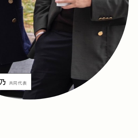
生産用機械器具製造業
農業・林業
業
窯業・土石製品製造業
鉄鋼業
梨乃
共同代表