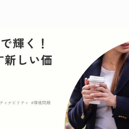
ンで輝く！
出す新しい価
若手社員が活躍
人との繋がり
クリエイティブ
ビリティ
まちづくり
歴史ある商品・サービス
スティナビリティ
環境問題