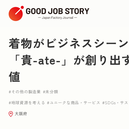
ARTICLE
着物がビジネスシー
「貴-ate-」が創り
テーマから探す
値
健康
和菓子職人
地域のための取り組み
ユニークな商品・サービス
SDGs・サスティナ
その他の製造業
未分類
革職人
日本の伝統技術
環境問題
地球資源を考える
ユニークな商品・サービス
SDGs・サ
大阪府
エリアから探す