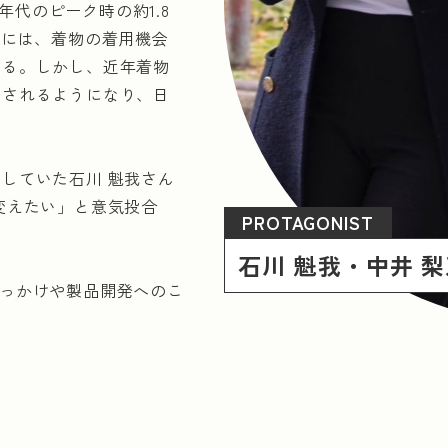
年代のピーク時の約1.8
景には、着物の着用機会
阪府
兵庫県
広島県
ある。しかし、近年着物
目されるようになり、日
していた石川 魁我さん
はん用機械器具製造業
輸送用機械器具製造業
変えたい」と意気投合
PROTAGONIST
木材・木製品製造業
紙・紙加工品製造業
化学工
石川 魁我・中井 
類
たきっかけや製品開発へのこ