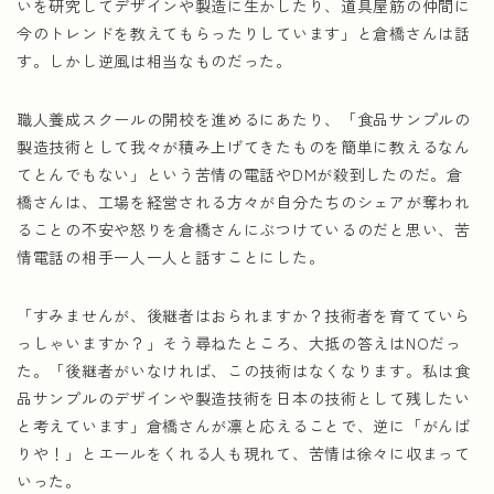
いを研究してデザインや製造に生かしたり、道具屋筋の仲間に
今のトレンドを教えてもらったりしています」と倉橋さんは話
す。しかし逆風は相当なものだった。
職人養成スクールの開校を進めるにあたり、「食品サンプルの
製造技術として我々が積み上げてきたものを簡単に教えるなん
てとんでもない」という苦情の電話やDMが殺到したのだ。倉
橋さんは、工場を経営される方々が自分たちのシェアが奪われ
ることの不安や怒りを倉橋さんにぶつけているのだと思い、苦
情電話の相手一人一人と話すことにした。
「すみませんが、後継者はおられますか？技術者を育てていら
っしゃいますか？」そう尋ねたところ、大抵の答えはNOだっ
た。「後継者がいなければ、この技術はなくなります。私は食
品サンプルのデザインや製造技術を日本の技術として残したい
と考えています」倉橋さんが凛と応えることで、逆に「がんば
りや！」とエールをくれる人も現れて、苦情は徐々に収まって
いった。