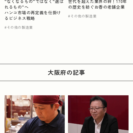
“なくなるもの”ではなく“選ば
世代を超えた業界の絆！170年
れるもの”へ
の歴史を紡ぐお香の老舗企業
ハンコ市場の再定義を仕掛け
その他の製造業
るビジネス戦略
その他の製造業
大阪府
の記事