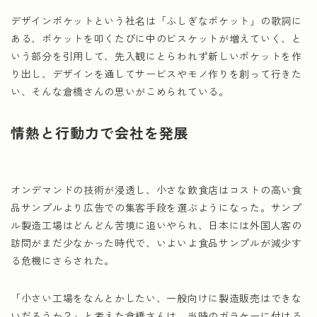
デザインポケットという社名は「ふしぎなポケット」の歌詞に
ある、ポケットを叩くたびに中のビスケットが増えていく、と
いう部分を引用して、先入観にとらわれず新しいポケットを作
り出し、デザインを通してサービスやモノ作りを創って行きた
い、そんな倉橋さんの思いがこめられている。
情熱と行動力で会社を発展
オンデマンドの技術が浸透し、小さな飲食店はコストの高い食
品サンプルより広告での集客手段を選ぶようになった。サンプ
ル製造工場はどんどん苦境に追いやられ、日本には外国人客の
訪問がまだ少なかった時代で、いよいよ食品サンプルが減少す
る危機にさらされた。
「小さい工場をなんとかしたい、一般向けに製造販売はできな
いだろうか？」と考えた倉橋さんは、当時のガラケーに付ける