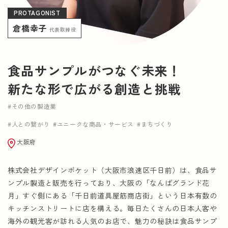
PROTAGONIST
NEWS
倉橋幸子
代表取締役
運営会社情報
広告掲載について
プライバシーポリシー
食品サンプルがつなぐ未来！
新たな形で広がる創造と挑戦
その他の製造業
人との繋がり
ユニークな商品・サービス
まちづくり
大阪府
株式会社デザインポケット（大阪市浪速区千日前）は、食品サ
ンプル製造と販売を行っており、大阪の「なんばグランド花
月」すぐ側にある「千日前道具屋筋商店街」という日本有数の
キッチンストリートに店を構える。毎日たくさんの日本人客や
海外の観光客が訪れる人気のお店で、魅力の秘訣は食品サンプ