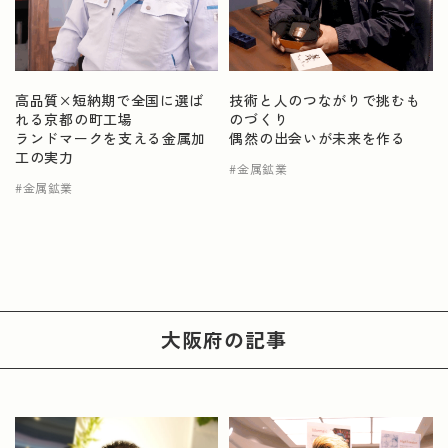
高品質×短納期で全国に選ば
技術と人のつながりで挑むも
れる京都の町工場
のづくり
ランドマークを支える金属加
偶然の出会いが未来を作る
工の実力
金属鉱業
金属鉱業
大阪府
の記事