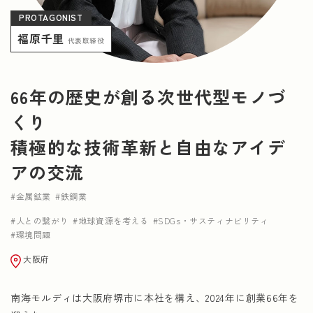
PROTAGONIST
NEWS
福原千里
代表取締役
運営会社情報
広告掲載について
プライバシーポリシー
66年の歴史が創る次世代型モノづ
くり
積極的な技術革新と自由なアイデ
アの交流
金属鉱業
鉄鋼業
人との繋がり
地球資源を考える
SDGs・サスティナビリティ
環境問題
大阪府
南海モルディは大阪府堺市に本社を構え、2024年に創業66年を