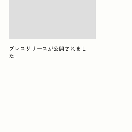
山梨県
三重県
滋賀県
京都府
大
業種から探す
プレスリリースが公開されまし
なめし革・同製品・毛皮製造業
ゴム製品製造業
た。
金属鉱業
食料・飲料製造業
繊維工業
電気機械器具製造業
その他の製造業
未分
NEWS