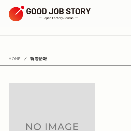
ARTICLE
HOME
新着情報
テーマから探す
健康
和菓子職人
地域のための取り組み
ユニークな商品・サービス
SDGs・サスティナ
革職人
日本の伝統技術
環境問題
エリアから探す