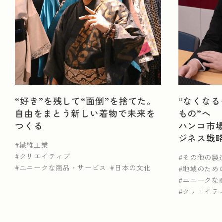
山梨県
三重県
滋賀県
京都府
大
業種から探す
なめし革・同製品・毛皮製造業
ゴム製品製造業
“好き”を残して“面倒”を捨てた。
“なくなる
自由をまとう新しい着物で未来を
もの”へ
金属鉱業
食料・飲料製造業
繊維工業
つくる
ハンコ市
電気機械器具製造業
その他の製造業
未分
ジネス戦
繊維工業
クリエイティブ
その他の製
ユニークな商品・サービス
日本の文化
地域のため
ユニークな
NEWS
クリエイテ