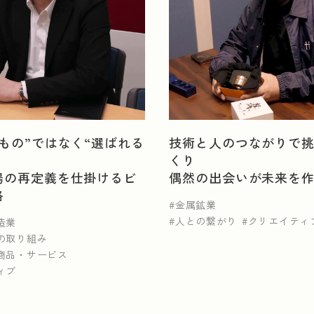
阪府
兵庫県
広島県
はん用機械器具製造業
輸送用機械器具製造業
もの”ではなく“選ばれる
技術と人のつながりで
くり
木材・木製品製造業
紙・紙加工品製造業
化学工
場の再定義を仕掛けるビ
偶然の出会いが未来を
類
略
金属鉱業
人との繋がり
クリエイティ
造業
の取り組み
商品・サービス
ィブ