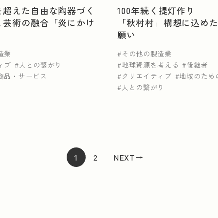
を超えた自由な陶器づく
100年続く提灯作り
と芸術の融合「炎にかけ
「秋村村」構想に込め
願い
造業
その他の製造業
ィブ
人との繋がり
地球資源を考える
後継者
商品・サービス
クリエイティブ
地域のため
人との繋がり
1
2
NEXT→