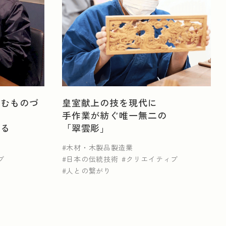
生産用機械器具製造業
農業・林業
挑むものづ
皇室献上の技を現代に
手作業が紡ぐ唯一無二の
業
窯業・土石製品製造業
鉄鋼業
作る
「翠雲彫」
木材・木製品製造業
ブ
日本の伝統技術
クリエイティブ
人との繋がり