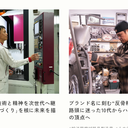
リシー
技術と精神を次世代へ継
ブランド名に刻む“反骨
ノづくり｣を核に未来を描
路頭に迷った10代から
の頂点へ