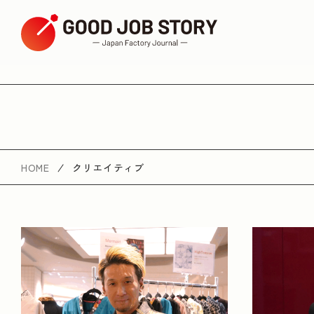
ARTICLE
テーマから探す
HOME
クリエイティブ
健康
和菓子職人
地域のための取り組み
ユニークな商品・サービス
SDGs・サスティナ
革職人
日本の伝統技術
環境問題
エリアから探す