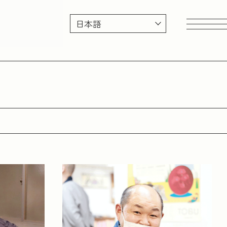
地球資源を考える
多様性を考える
後継者
日本の文化
100年企業