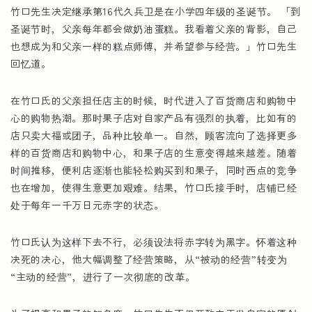
竹口先生决定继承第16代久兵卫是在小学四年级的圣诞节。 「到
圣诞节时，父亲每年都会做奶油蛋糕。我看着父亲的背影，自己
也想成为和父亲一样的糕点师傅，并希望参与经营。」竹口先生
回忆道。
在竹口氏的父亲担任店主的时候，时代进入了百货商店和购物中
心的购物热潮。那时果子店对自家产品有强烈的执着，比如有的
店只卖大福或团子，品种比较单一。自然，顾客流向了选择更多
样的百货商店和购物中心，和果子店的生意变得越来越差。随着
时间推移，便利店逐渐也能轻松购买到和果子，同时西点的竞争
也在增加，使得生意更加艰难。结果，竹口氏接手时，店铺已经
处于每年一千万日元赤字的状态。
竹口氏认为这样下去不行，必须设法将赤字转为黑字。怀着这种
决死的决心，他大幅调整了经营策略，从“被动的经营”转变为
“主动的经营”，进行了一次彻底的改革。