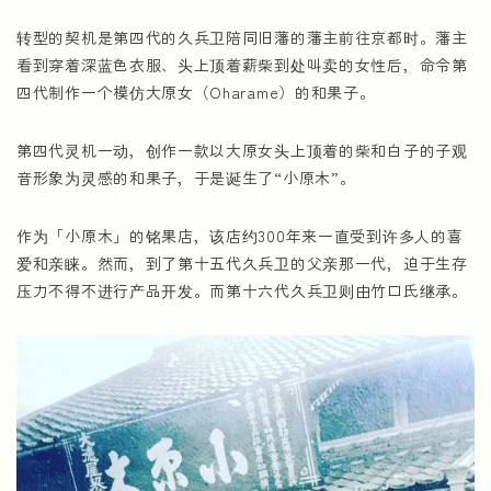
转型的契机是第四代的久兵卫陪同旧藩的藩主前往京都时。藩主
看到穿着深蓝色衣服、头上顶着薪柴到处叫卖的女性后，命令第
四代制作一个模仿大原女（Oharame）的和果子。
第四代灵机一动，创作一款以大原女头上顶着的柴和白子的子观
音形象为灵感的和果子，于是诞生了“小原木”。
作为「小原木」的铭果店，该店约300年来一直受到许多人的喜
爱和亲睐。然而，到了第十五代久兵卫的父亲那一代，迫于生存
压力不得不进行产品开发。而第十六代久兵卫则由竹口氏继承。