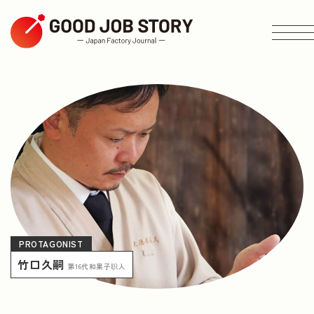
ARTICLE
按主题搜索
按地区搜索
PROTAGONIST
竹口久嗣
按行业搜索
第16代和果子职人