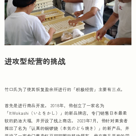
进攻型经营的挑战
竹口氏为了使其恢复盈余所进行的「积极经营」主要有三点。
首先是进行商品开发。 2018年，他创立了一家名为
「ItWokashi（いとをかし）」的新品牌店，专门销售日本最柔
软的奶油大福，并开设了线上商店。 2023年7月，他针对素食者
推出了名为「认真的铜锣烧（本気のどら焼き）」的新产品，并
开设了一家专门售卖红豆甜甜圈的移动餐车。他在商品开发的同