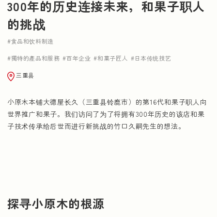
300年的历史连接未来，和果子职人
NEWS
的挑战
食品和饮料制造
獨特的產品和服務
百年企业
和菓子匠人
日本传统技艺
三重县
小原木本铺大德屋长久（三重县铃鹿市）的第16代和果子职人向
世界推广和果子。我们访问了为了将拥有300年历史的该店和果
子技术传承给后世而进行新挑战的竹口久嗣先生的想法。
探寻小原木的根源