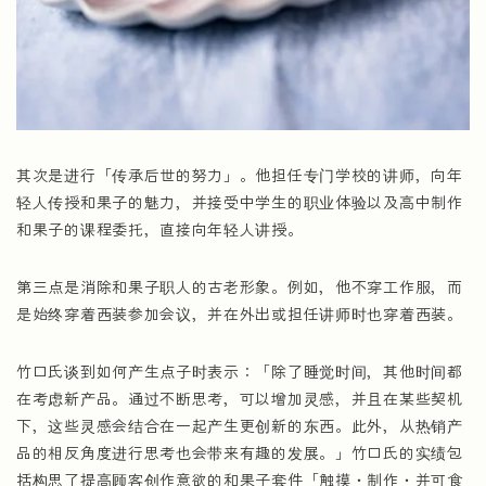
其次是进行「传承后世的努力」。他担任专门学校的讲师，向年
轻人传授和果子的魅力，并接受中学生的职业体验以及高中制作
和果子的课程委托，直接向年轻人讲授。
第三点是消除和果子职人的古老形象。例如，他不穿工作服，而
是始终穿着西装参加会议，并在外出或担任讲师时也穿着西装。
竹口氏谈到如何产生点子时表示：「除了睡觉时间，其他时间都
在考虑新产品。通过不断思考，可以增加灵感，并且在某些契机
下，这些灵感会结合在一起产生更创新的东西。此外，从热销产
品的相反角度进行思考也会带来有趣的发展。」竹口氏的实绩包
括构思了提高顾客创作意欲的和果子套件「触摸・制作・并可食