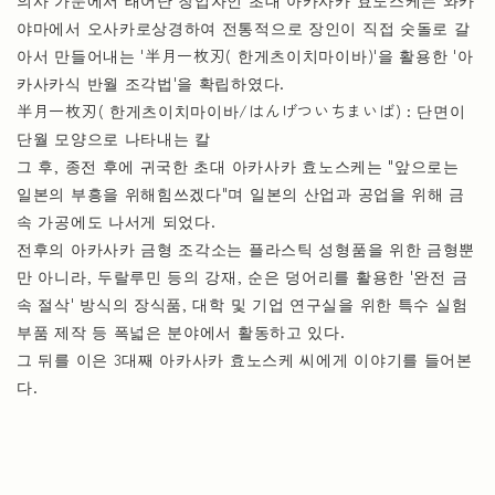
의사 가문에서 태어난 창업자인 초대 아카사카 효노스케는 와카
야마에서 오사카로상경하여 전통적으로 장인이 직접 숫돌로 갈
아서 만들어내는 '半月一枚刃( 한게츠이치마이바)'을 활용한 '아
카사카식 반월 조각법'을 확립하였다.
半月一枚刃( 한게츠이치마이바/はんげついちまいば) : 단면이
단월 모양으로 나타내는 칼
그 후, 종전 후에 귀국한 초대 아카사카 효노스케는 "앞으로는
일본의 부흥을 위해힘쓰겠다"며 일본의 산업과 공업을 위해 금
속 가공에도 나서게 되었다.
전후의 아카사카 금형 조각소는 플라스틱 성형품을 위한 금형뿐
만 아니라, 두랄루민 등의 강재, 순은 덩어리를 활용한 '완전 금
속 절삭' 방식의 장식품, 대학 및 기업 연구실을 위한 특수 실험
부품 제작 등 폭넓은 분야에서 활동하고 있다.
그 뒤를 이은 3대째 아카사카 효노스케 씨에게 이야기를 들어본
다.