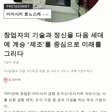
PROTAGONIST
NEWS
아카사카 효노스케
3대째
창업자의 기술과 정신을 다음 세대
에 계승 ‘제조’를 중심으로 미래를
그리다
금속 채굴
사람들과 연결
고유한 제품 및 서비스
도시 계획
창의적인
오사카부
1940년에 창업한 아카사카 금형 조각소(오사카부 야오시)는 사
출 성형 금형 제작, 조각 가공 및 금속 가공을 하는 제조 기업이
다.