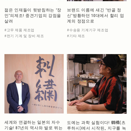
젊은 인재들이 뒷받침하는 ‘장
브랜드 이름에 새긴 ‘반골 정
인’의제조! 중견기업의 강점을
신’방황하던 10대에서 할리 업
살려
계의 정점으로
고무 제품 제조업
수송용 기계기구 제조업
전기 기계 및 장비 제조
기타 제조
세계와 연결하는 일본의 자수
도예는 과학 실험이다! 鶴橋(츠
기술! 87년의 역사와 발로 뛰는
루하시)에서 시작된, 지구를 녹