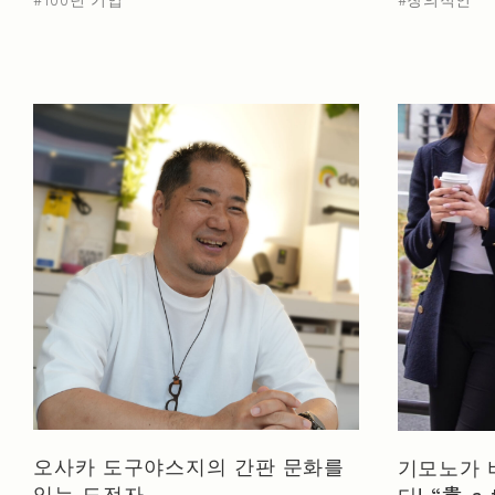
오사카 도구야스지의 간판 문화를
기모노가 
잇는 도전자
다! “貴-