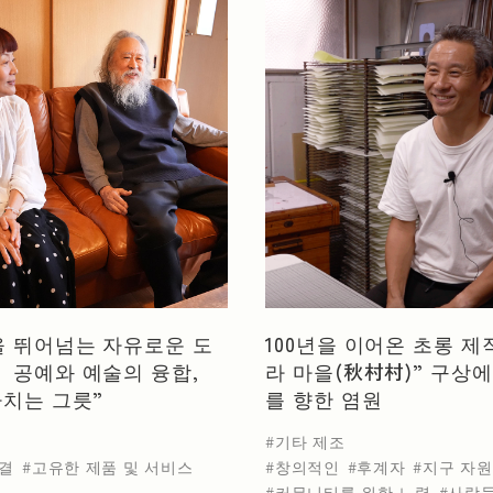
 뛰어넘는 자유로운 도
100년을 이어온 초롱 제
 공예와 예술의 융합,
라 마을(秋村村)” 구상에
바치는 그릇”
를 향한 염원
기타 제조
결
고유한 제품 및 서비스
창의적인
후계자
지구 자원
커뮤니티를 위한 노력
사람들