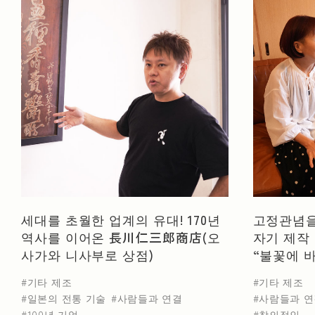
세대를 초월한 업계의 유대! 170년
고정관념을
역사를 이어온 長川仁三郎商店(오
자기 제작
사가와 니사부로 상점)
“불꽃에 
기타 제조
기타 제조
일본의 전통 기술
사람들과 연결
사람들과 연
100년 기업
창의적인