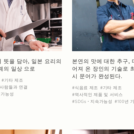
현
교토부
오사카부
효고현
범용 기계 및 기구 제조업
수송용 기계기구 제조업
 뜻을 담아, 일본 요리의
본연의 맛에 대한 추구,
계의 일상 으로
 및 목재 제품 제조
제지 및 종이 제품 제조
화학 
어져 온 장인의 기술로 
시 문어가 완성된다.
기타 제조
사람들과 연결
식음료 제조
기타 제조
속가능성
역사적인 제품 및 서비스
SDGs・지속가능성
100년 