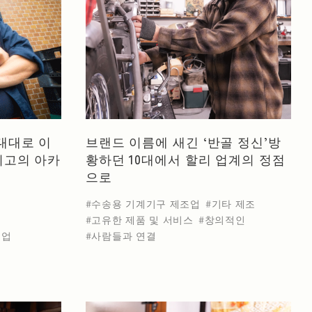
생산용 기계기구 제조업
농업 및 임업
브랜드 이름에 새긴 ‘반골 정신’방
 대대로 이
황하던 10대에서 할리 업계의 정점
산업
세라믹 및 석재 제품 제조
철강 산업
최고의 아카
으로
수송용 기계기구 제조업
기타 제조
고유한 제품 및 서비스
창의적인
사람들과 연결
기업