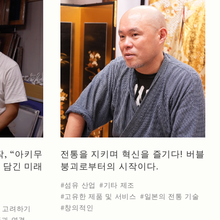
작, “아키무
전통을 지키며 혁신을 즐기다! 버블
 담긴 미래
붕괴로부터의 시작이다.
섬유 산업
기타 제조
고유한 제품 및 서비스
일본의 전통 기술
창의적인
 고려하기
과 연결