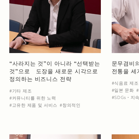
히로시마현
야마나시현
미에현
시가
업종별 검색
가죽 및 모피 제품 제조업
고무 제품 제조업
“사라지는 것”이 아니라 “선택받는
문무겸비의
것”으로 도장을 새로운 시각으로
전통을 세
금속 채굴
식음료 제조
섬유 산업
목재
정의하는 비즈니스 전략
식음료 제조
전기 기계 및 장비 제조
기타 제조
분류
일본 문화
기타 제조
SDGs・지
커뮤니티를 위한 노력
고유한 제품 및 서비스
창의적인
NEWS