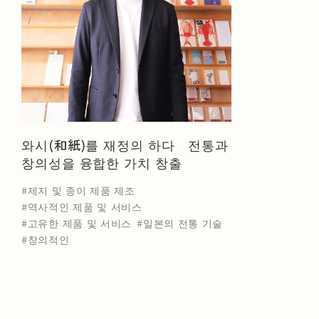
히로시마현
야마나시현
미에현
시가
업종별 검색
가죽 및 모피 제품 제조업
고무 제품 제조업
와시(和紙)를 재정의 하다 전통과
창의성을 융합한 가치 창출
금속 채굴
식음료 제조
섬유 산업
목재
제지 및 종이 제품 제조
전기 기계 및 장비 제조
기타 제조
분류
역사적인 제품 및 서비스
고유한 제품 및 서비스
일본의 전통 기술
창의적인
NEWS