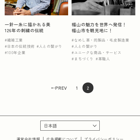
一針一糸に描かれる美
福山の魅力を世界へ発信！
126年の刺繍の伝統
福山市を観光地に！
繊維工業
なめし革・同製品・毛皮製造業
日本の伝統技術
人との繋がり
人との繋がり
100年企業
ユニークな商品・サービス
まちづくり
革職人
←PREV
1
2
運営会社情報
広告掲載について
プライバシーポリシー