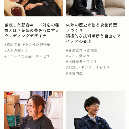
NEWS
徹底した顧客ニーズ対応の秘
66年の歴史が創る次世代型モ
訣とは？花嫁の夢を形にする
ノづくり
運営会社情報
広告掲載について
プライバシーポリシー
ウェディングデザイナー
積極的な技術革新と自由なア
イデアの交流
繊維工業
その他の製造業
金属鉱業
鉄鋼業
人との繋がり
人との繋がり
ユニークな商品・サービス
地球資源を考える
SDGs・サスティナビリティ
環境問題