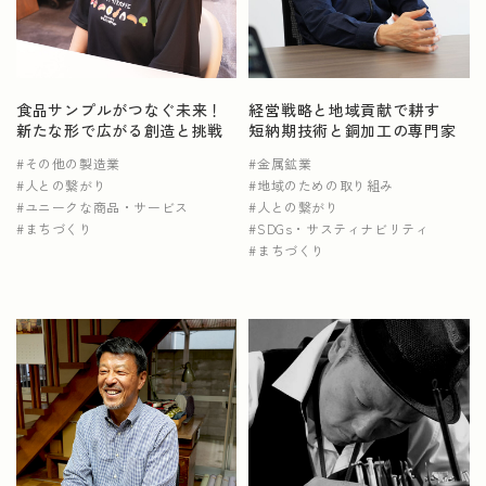
食品サンプルがつなぐ未来！
経営戦略と地域貢献で耕す
新たな形で広がる創造と挑戦
短納期技術と銅加工の専門家
その他の製造業
金属鉱業
人との繋がり
地域のための取り組み
ユニークな商品・サービス
人との繋がり
まちづくり
SDGs・サスティナビリティ
まちづくり