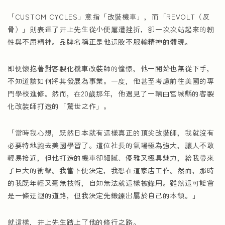
「CUSTOM CYCLES」意指「改裝機車」，而「REVOLT（反
骨）」則表達了井上先生從小便屢遭挫折，卻一次次站起來的韌
性與不屈精神。品牌名稱正是他這股不服輸精神的體現。
即便懷抱著對客製化機車改裝師的憧憬，他一開始也無從下手，
不知道該如何將其發展為事業。一度，他甚至考慮前往美國的專
門學校進修。然而，在20歲那年，他遇見了一輛由宮城縣的客製
化改裝師打造的「驚世之作」。
「當時我心想，既然日本就有這樣真正的頂尖改裝師，我就沒有
必要特地跑去美國學習了。這位社長的氣場極為強大，讓人不敢
輕易接近，但他打造的機車卻細膩、優雅又極具魅力，給我帶來
了巨大的衝擊。我當下便決定，我想在這家店工作。然而，那時
的我既年輕又毫無技術，自知無法就這樣被錄用。雖然這可能會
是一條迂迴的道路，但我決定先鍛鍊出屬於自己的本領。」
就這樣，井上先生踏上了他的修行之路。