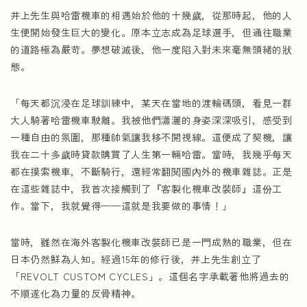
井上先生與哈雷機車的相遇始於他的十幾歲，從那時起，他的人
生便開始發生巨大的變化。原本立志成為足球選手，但通往職業
的道路極為嚴苛。夢想破滅後，他一度陷入對未來毫無頭緒的狀
態。
「每天都沉浸在足球訓練中，某天在當地的渡輪碼頭，看見一群
大人騎著哈雷機車駛離。我被他們瀟灑的身姿深深吸引，感受到
一種自由的氛圍，那種帥氣讓我移不開視線。這便成了契機，讓
我在二十多歲時貸款購買了人生第一輛哈雷。當時，我幾乎每天
都在摸索機車，不斷騎行，還經常翻閱國內外的機車雜誌。正是
在這些雜誌中，我首次接觸到了『客製化機車改裝師』這份工
作。當下，我就覺得——這就是我要做的事情！」
當時，雖然在海外客製化機車改裝師已是一門成熟的職業，但在
日本仍然鮮為人知。經過15年的修行後，井上先生創立了
「REVOLT CUSTOM CYCLES」。這個名字承載著他將過去的
不順遂化為力量的反骨精神。