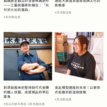
超越固定觀念的自由陶器創作
連結大阪道具屋筋招牌文化的
——工藝與藝術的融合：「托
挑戰者
付於火焰的器皿」
其他製造業
其他製造業
食品模型連接的未來！以新形
對原始風味的堅持與代代相傳
式拓展的創造與挑戰
的職人技藝，成就極品的明石
章魚
其他製造業
食品和飲料製造
其他製造業