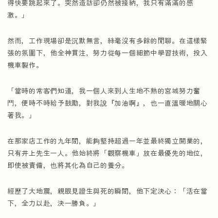
得快要跳起來了。突然造訪卻仍然被接納，我只有滿滿的感
激。」
然而，工作現場卻是沉默無言，絲毫沒有多餘的閒聊。在這樣緊
張的氛圍下，他全神貫注，努力從每一個細節中學習技術，投入
機車製作。
「當時的常客們知道，我一個人來到人生地不熟的宮城努力奮
鬥，便時不時給予鼓勵，對我說『加油啊』，也一直溫暖地關心
著我。」
在那家店工作的九年間，能夠堅持超過一年並最終獨立開業的，
只有井上先生一人。他始終將「觀察機車」放在最優先的地位，
即使被責備，也將其化為自己的養分。
經歷了大地震，親眼見證生與死的瞬間，他下定決心：「活在當
下，全力以赴，決一勝負。」