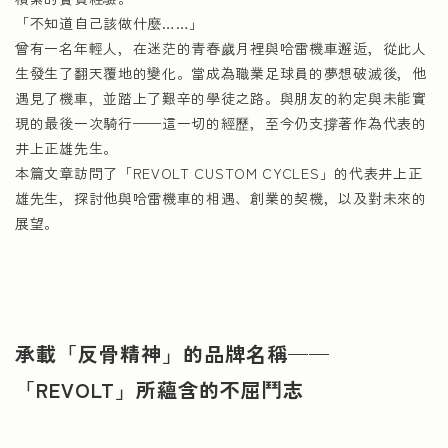
「不知道自己該做什麼……」
曾有一名年輕人，在迷茫的青春歲月裡與哈雷機車邂逅，從此人
生發生了翻天覆地的變化。當成為職業足球員的夢想破滅後，他
遇見了機車，並踏上了艱辛的學徒之路。與朋友的約定與未能實
現的最後一次騎行——這一切的經歷，至今仍支撐著作為代表的
井上正雄先生。
本篇文章訪問了「REVOLT CUSTOM CYCLES」的代表井上正
雄先生，探討他與哈雷機車的相遇、創業的契機，以及對未來的
展望。
承載「反骨精神」的品牌名稱——
「REVOLT」所蘊含的不屈鬥志