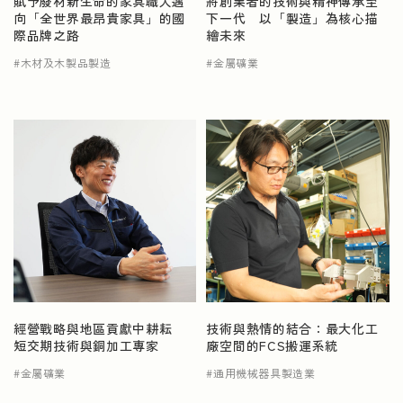
賦予廢材新生命的家具職人邁
將創業者的技術與精神傳承至
向「全世界最昂貴家具」的國
下一代 以「製造」為核心描
際品牌之路
繪未來
木材及木製品製造
金屬礦業
經營戰略與地區貢獻中耕耘
技術與熱情的結合：最大化工
短交期技術與銅加工專家
廠空間的FCS搬運系統
金屬礦業
通用機械器具製造業