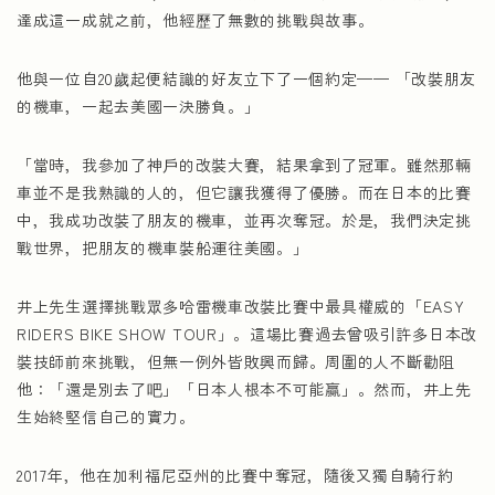
達成這一成就之前，他經歷了無數的挑戰與故事。
他與一位自20歲起便結識的好友立下了一個約定—— 「改裝朋友
的機車，一起去美國一決勝負。」
「當時，我參加了神戶的改裝大賽，結果拿到了冠軍。雖然那輛
車並不是我熟識的人的，但它讓我獲得了優勝。而在日本的比賽
中，我成功改裝了朋友的機車，並再次奪冠。於是，我們決定挑
戰世界，把朋友的機車裝船運往美國。」
井上先生選擇挑戰眾多哈雷機車改裝比賽中最具權威的「EASY
RIDERS BIKE SHOW TOUR」。這場比賽過去曾吸引許多日本改
裝技師前來挑戰，但無一例外皆敗興而歸。周圍的人不斷勸阻
他：「還是別去了吧」「日本人根本不可能贏」。然而，井上先
生始終堅信自己的實力。
2017年，他在加利福尼亞州的比賽中奪冠，隨後又獨自騎行約