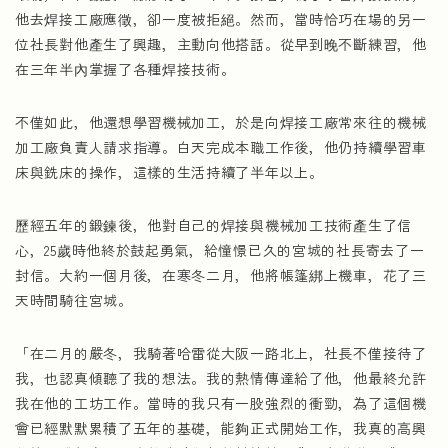
他去焊接工廠應徵，卻一度被拒絕。然而，當時恰巧在場的另一
位社長對他產生了興趣，主動向他搭話。從早到晚不斷練習，他
在三年半內掌握了各種焊接技術。
不僅如此，他還想學習機械加工，於是向焊接工廠常來往的機械
加工廠負責人請求指導。白天完成本職工作後，他仍持續學習車
床與銑床的操作，這樣的生活持續了半年以上。
歷經五年的鍛鍊後，他對自己的焊接與機械加工技術產生了信
心，25歲時他終於鼓起勇氣，給憧憬已久的宮城的社長寄去了一
封信。大約一個月後，在寒冬二月，他將帳篷綁上機車，花了三
天時間騎往宮城。
「在二月的嚴冬，我騎著哈雷從大阪一路北上，社長不僅接待了
我，也認真傾聽了我的想法。我的熱情傳達給了他，他最終允許
我在他的工坊工作。當時的我只有一股強烈的衝勁，為了這個機
會已經默默累積了五年的基礎，能夠正式開始工作，我真的高興