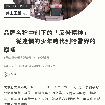
PROTAGONIST
NEWS
井上正雄
代表
品牌名稱中刻下的「反骨精神」
——從迷惘的少年時代到哈雷界的
巔峰
運輸機械器具製造業
其他製造業
與人交往
獨特的產品和服務
創造力
大阪府
大阪府大東市的「REVOLT CUSTOM CYCLES」是一家從事哈
雷機車銷售、維修、車檢與製造的企業。店內展示的每一輛機
車，都融匯了享譽全球的技術，並承載著創業者自當年以來不斷
積累的寶貴經驗。