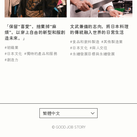
NEWS
「保留“喜愛”，捨棄掉“麻
文武兼備的志向，將日本料理
煩”。以穿上自由的新型和服創
的傳統融入世界的日常生活
造未來。」
食品和飲料製造
其他製造業
紡織業
日本文化
與人交往
日本文化
獨特的產品和服務
永續發展目標與永續發展
創造力
© GOOD JOB STORY