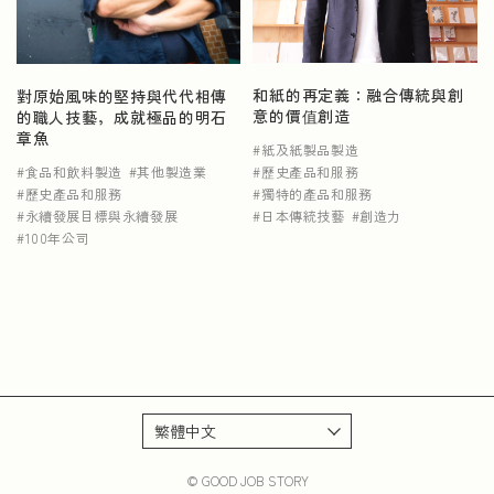
NEWS
和紙的再定義：融合傳統與創
對原始風味的堅持與代代相傳
意的價值創造
的職人技藝，成就極品的明石
章魚
紙及紙製品製造
食品和飲料製造
其他製造業
歷史產品和服務
歷史產品和服務
獨特的產品和服務
永續發展目標與永續發展
日本傳統技藝
創造力
100年公司
© GOOD JOB STORY