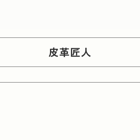
皮革匠人
務
創造力
日本文化
健康
接班人
考
永續發展目標與永續發展
100年公司
和菓子匠人
都府
大阪府
兵庫縣