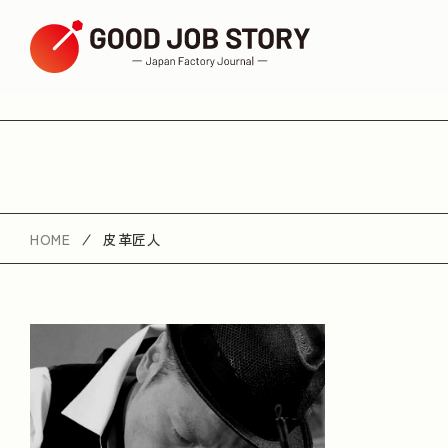
ARTICLE
按主題搜尋
HOME
皮革匠人
日本傳統技藝
年輕員工活躍
歷史產品和服
與人交往
獨特的產品和服務
都市計畫
按地區搜尋
廣島縣
山梨縣
三重縣
滋賀縣
京